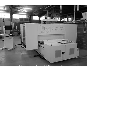
L’entreprise AML se situe sur la
commune de Gigean dans le
département de l’Hérault à proximité de
Montpellier et de Sète.
Notre atelier est implanté dans une zone
artisanale à proximité de l’entrée de
l’autoroute A9. Cette situation
géographique lui permet une facilité
d’accès et de déplacement pour toutes
nos interventions.
Environs 1000m2 sont dédiés à la